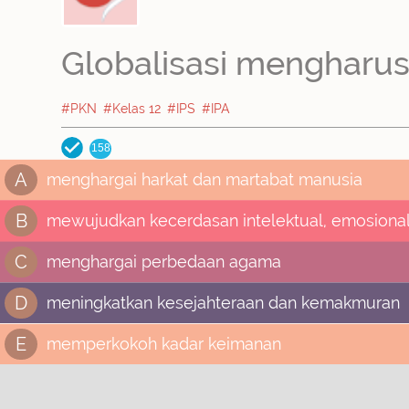
Globalisasi mengharusk
#PKN
#Kelas 12
#IPS
#IPA
158
A
menghargai harkat dan martabat manusia
B
mewujudkan kecerdasan intelektual, emosional 
C
menghargai perbedaan agama
D
meningkatkan kesejahteraan dan kemakmuran
E
memperkokoh kadar keimanan