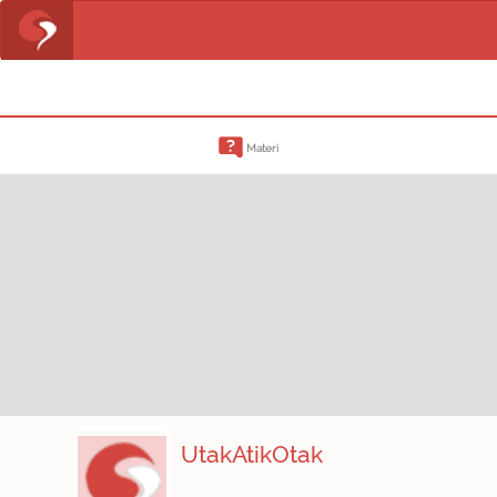
Materi
UtakAtikOtak