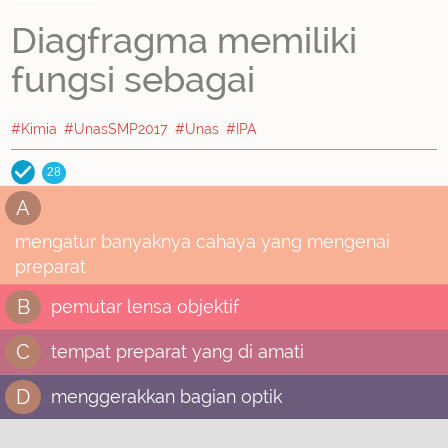
Diagfragma memiliki
fungsi sebagai
#Kimia
#UnasSMP2017
#Unas
#IPA
28
A
mengatur banyaknya cahaya yang mengenai
preparat
B
pemutar lensa objektif
C
tempat preparat yang di amati
D
menggerakkan bagian optik