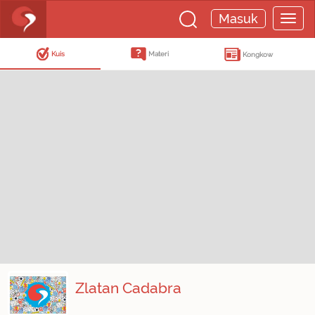
Masuk
Kuis
Materi
Kongkow
Zlatan Cadabra