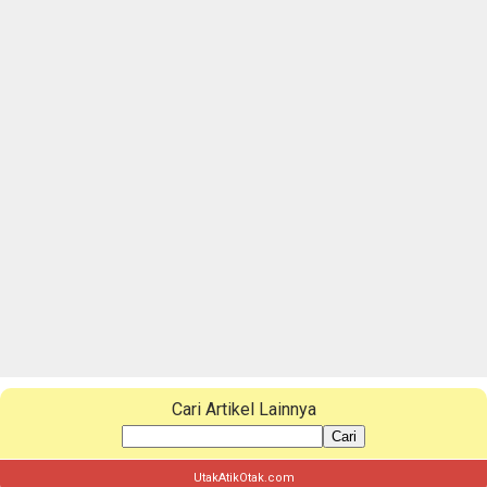
Cari Artikel Lainnya
Cari
UtakAtikOtak.com