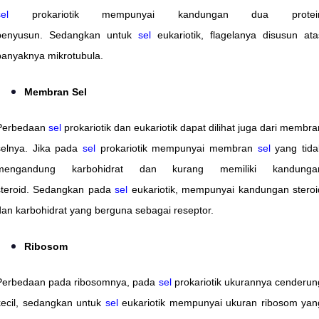
el
prokariotik mempunyai kandungan dua protei
penyusun. Sedangkan untuk
sel
eukariotik, flagelanya disusun ata
banyaknya mikrotubula.
Membran Sel
Perbedaan
sel
prokariotik dan eukariotik dapat dilihat juga dari membra
selnya. Jika pada
sel
prokariotik mempunyai membran
sel
yang tida
mengandung karbohidrat dan kurang memiliki kandunga
steroid. Sedangkan pada
sel
eukariotik, mempunyai kandungan steroi
dan karbohidrat yang berguna sebagai reseptor.
Ribosom
Perbedaan pada ribosomnya, pada
sel
prokariotik ukurannya cenderun
kecil, sedangkan untuk
sel
eukariotik mempunyai ukuran ribosom yan