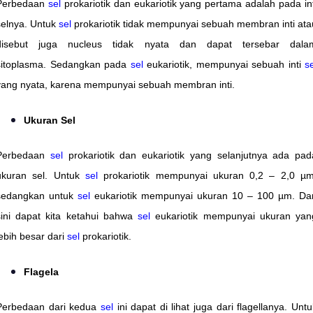
Perbedaan
sel
prokariotik dan eukariotik yang pertama adalah pada int
selnya. Untuk
sel
prokariotik tidak mempunyai sebuah membran inti ata
disebut juga nucleus tidak nyata dan dapat tersebar dala
sitoplasma. Sedangkan pada
sel
eukariotik, mempunyai sebuah inti
se
yang nyata, karena mempunyai sebuah membran inti.
Ukuran Sel
Perbedaan
sel
prokariotik dan eukariotik yang selanjutnya ada pad
ukuran sel. Untuk
sel
prokariotik mempunyai ukuran 0,2 – 2,0 µm
sedangkan untuk
sel
eukariotik mempunyai ukuran 10 – 100 µm. Dar
sini dapat kita ketahui bahwa
sel
eukariotik mempunyai ukuran yan
lebih besar dari
sel
prokariotik.
Flagela
Perbedaan dari kedua
sel
ini dapat di lihat juga dari flagellanya. Untu