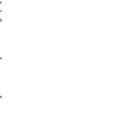
i
i
g
t
a