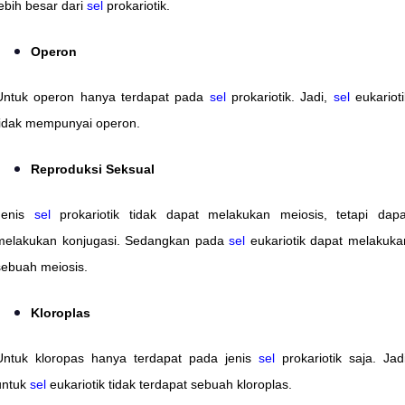
lebih besar dari
sel
prokariotik.
Operon
Untuk operon hanya terdapat pada
sel
prokariotik. Jadi,
sel
eukarioti
tidak mempunyai operon.
Reproduksi Seksual
Jenis
sel
prokariotik tidak dapat melakukan meiosis, tetapi dapa
melakukan konjugasi. Sedangkan pada
sel
eukariotik dapat melakuka
sebuah meiosis.
Kloroplas
Untuk kloropas hanya terdapat pada jenis
sel
prokariotik saja. Jadi
untuk
sel
eukariotik tidak terdapat sebuah kloroplas.