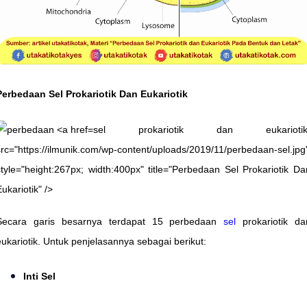
Perbedaan Sel Prokariotik Dan Eukariotik
sel prokariotik dan eukariotik
src="https://ilmunik.com/wp-content/uploads/2019/11/perbedaan-sel.jpg
style="height:267px; width:400px" title="Perbedaan Sel Prokariotik Da
ukariotik" />
Secara garis besarnya terdapat 15 perbedaan
sel
prokariotik da
eukariotik. Untuk penjelasannya sebagai berikut:
Inti Sel