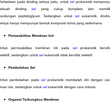
Perbedaan pada dinding selnya yaitu, untuk
sel
prokariotik mempunya
sebuah dinding
sel
yang cukup kompleks dan memilik
kandungan peptidoglycan. Sedangkan untuk
sel
eukariotik, dindin
selnya hanya mempunyai bentuk komposisi kimia yang sederhana.
Permeabilitas Membran Inti
Untuk permeabilitas membran inti pada
sel
prokariotik bersifa
selektif, sedangkan untuk
sel
eukariotik tidak bersifat selektif.
Pembelahan Sel
Untuk pembelahan pada
sel
prokariotik membelah diri dengan car
binari sisi, sedangkan untuk
sel
eukariotik dengan cara mitosis.
Organel Terbungkus Membran