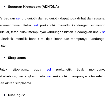
Susunan Kromosom (ADN/DNA)
Perbedaan
sel
prokariotik dan eukariotik dapat juga dilihat dari susuna
kromosomnya. Untuk
sel
prokariotik memiliki kandungan kromoso
sirkular, tetapi tidak mempunyai kandungan histon. Sedangkan untuk
se
eukariotik, memiliki bentuk multiple linear dan mempunyai kandunga
iston.
Sitoplasma
Untuk sitoplasma pada
sel
prokariotik tidak mempunya
sitoskeleton, sedangkan pada
sel
eukariotik mempunyai sitoskeleto
dan akiran sitoplasma.
Dinding Sel