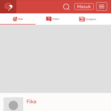
Masuk
Kuis
Materi
Kongkow
Fika