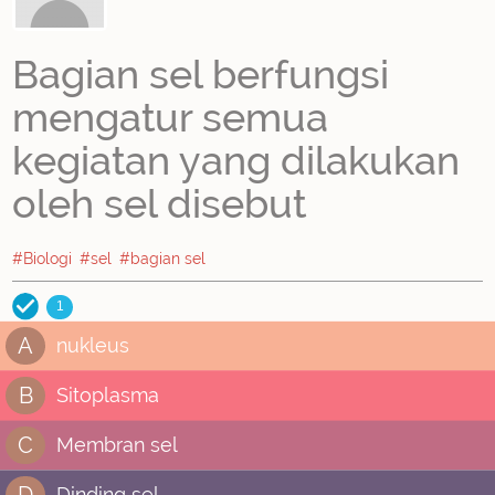
Bagian sel berfungsi
mengatur semua
kegiatan yang dilakukan
oleh sel disebut
#Biologi
#sel
#bagian sel
1
A
nukleus
B
Sitoplasma
C
Membran sel
D
Dinding sel