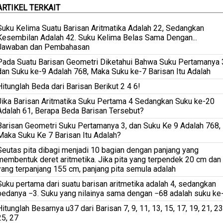
ARTIKEL TERKAIT
Suku Kelima Suatu Barisan Aritmatika Adalah 22, Sedangkan
Kesembilan Adalah 42. Suku Kelima Belas Sama Dengan...
Jawaban dan Pembahasan
Pada Suatu Barisan Geometri Diketahui Bahwa Suku Pertamanya 
dan Suku ke-9 Adalah 768, Maka Suku ke-7 Barisan Itu Adalah
Hitunglah Beda dari Barisan Berikut 2 4 6!
Jika Barisan Aritmatika Suku Pertama 4 Sedangkan Suku ke-20
Adalah 61, Berapa Beda Barisan Tersebut?
Barisan Geometri Suku Pertamanya 3, dan Suku Ke 9 Adalah 768,
Maka Suku Ke 7 Barisan Itu Adalah?
Seutas pita dibagi menjadi 10 bagian dengan panjang yang
membentuk deret aritmetika. Jika pita yang terpendek 20 cm dan
yang terpanjang 155 cm, panjang pita semula adalah
Suku pertama dari suatu barisan aritmetika adalah 4, sedangkan
bedanya −3. Suku yang nilainya sama dengan −68 adalah suku ke
Hitunglah Besarnya u37 dari Barisan 7, 9, 11, 13, 15, 17, 19, 21, 23
25, 27