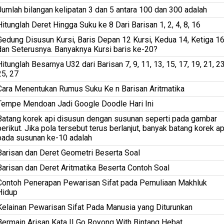
Jumlah bilangan kelipatan 3 dan 5 antara 100 dan 300 adalah
Hitunglah Deret Hingga Suku ke 8 Dari Barisan 1, 2, 4, 8, 16
Gedung Disusun Kursi, Baris Depan 12 Kursi, Kedua 14, Ketiga 1
dan Seterusnya. Banyaknya Kursi baris ke-20?
Hitunglah Besarnya U32 dari Barisan 7, 9, 11, 13, 15, 17, 19, 21, 23
25, 27
Cara Menentukan Rumus Suku Ke n Barisan Aritmatika
Tempe Mendoan Jadi Google Doodle Hari Ini
Batang korek api disusun dengan susunan seperti pada gambar
berikut. Jika pola tersebut terus berlanjut, banyak batang korek ap
pada susunan ke-10 adalah
Barisan dan Deret Geometri Beserta Soal
Barisan dan Deret Aritmatika Beserta Contoh Soal
Contoh Penerapan Pewarisan Sifat pada Pemuliaan Makhluk
Hidup
Kelainan Pewarisan Sifat Pada Manusia yang Diturunkan
Bermain Arisan Kata || Go Royong With Bintang Hebat