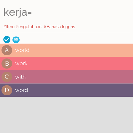
kerja=
#Ilmu Pengetahuan
#Bahasa Inggris
69
A
world
B
work
C
with
D
word