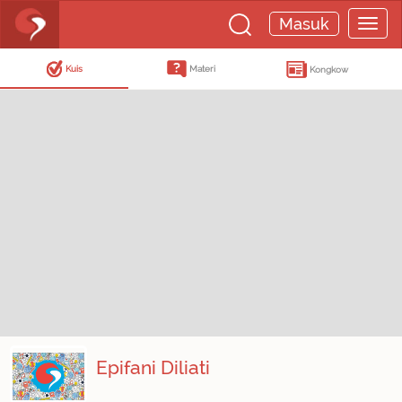
Masuk
Kuis
Materi
Kongkow
Epifani Diliati