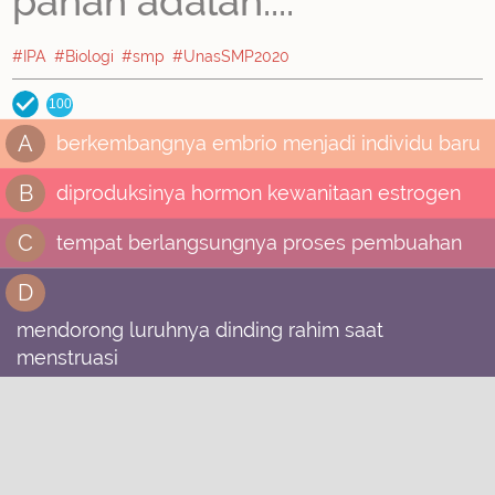
panah adalah....
#IPA
#Biologi
#smp
#UnasSMP2020
100
A
berkembangnya embrio menjadi individu baru
B
diproduksinya hormon kewanitaan estrogen
C
tempat berlangsungnya proses pembuahan
D
mendorong luruhnya dinding rahim saat
menstruasi