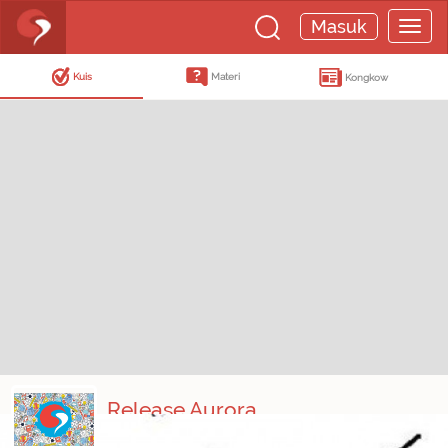
Masuk
Kuis
Materi
Kongkow
Release Aurora