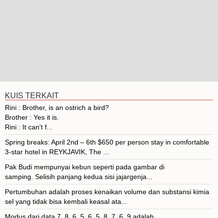
KUIS TERKAIT
Rini : Brother, is an ostrich a bird?
Brother : Yes it is.
Rini : It can't f...
Spring breaks: April 2nd – 6th $650 per person stay in comfortable
3-star hotel in REYKJAVIK, The ...
Pak Budi mempunyai kebun seperti pada gambar di
samping. Selisih panjang kedua sisi jajargenja...
Pertumbuhan adalah proses kenaikan volume dan substansi kimia
sel yang tidak bisa kembali keasal ata...
Modus dari data 7, 8, 6, 5, 6, 5, 8, 7, 6, 9 adalah .......