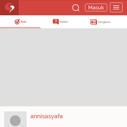
Masuk
Kuis
Materi
Kongkow
annisasyafa