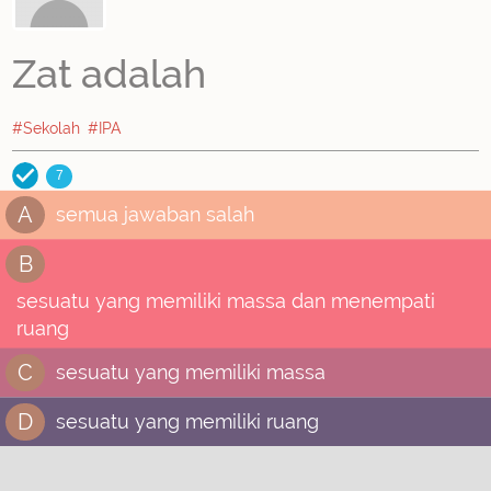
Zat adalah
#Sekolah
#IPA
7
A
semua jawaban salah
B
sesuatu yang memiliki massa dan menempati
ruang
C
sesuatu yang memiliki massa
D
sesuatu yang memiliki ruang