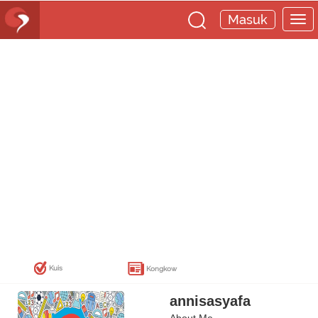
Masuk
Kuis
Kongkow
annisasyafa