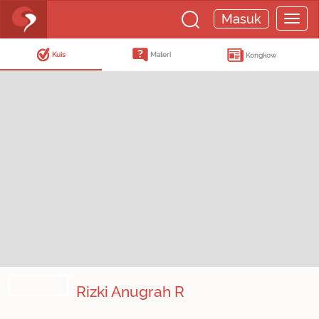
Masuk
Kuis
Materi
Kongkow
Rizki Anugrah R