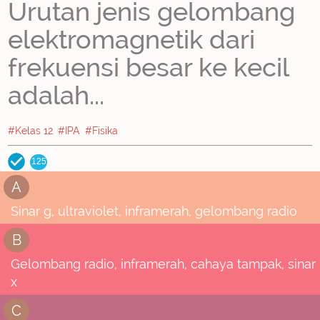
Urutan jenis gelombang
elektromagnetik dari
frekuensi besar ke kecil
adalah...
#Kelas 12
#IPA
#Fisika
125
A
Sinar g, ultraviolet, inframerah, gelombang radio
B
Gelombang radio, inframerah, cahaya tampak, sinar
x
C