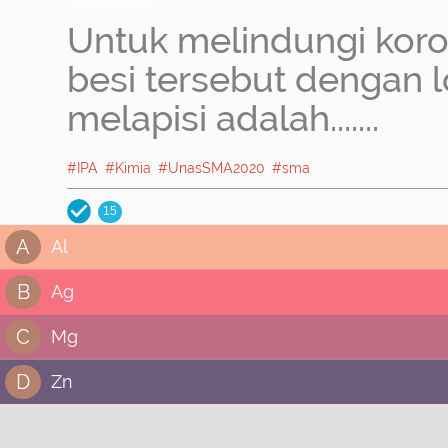
Untuk melindungi koros
besi tersebut dengan 
melapisi adalah.......
#IPA
#Kimia
#UnasSMA2020
#sma
15
A
Al
B
Ag
C
Mg
D
Zn