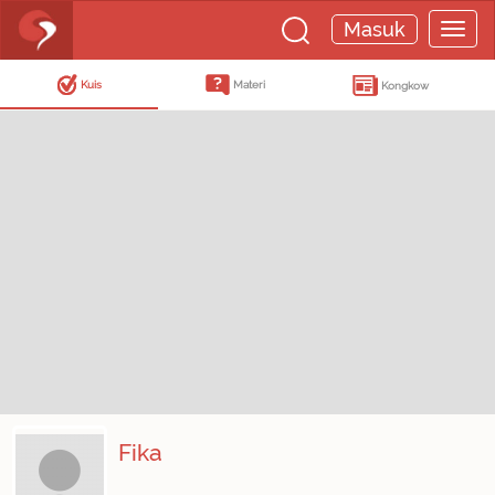
Masuk
Kuis
Materi
Kongkow
Fika