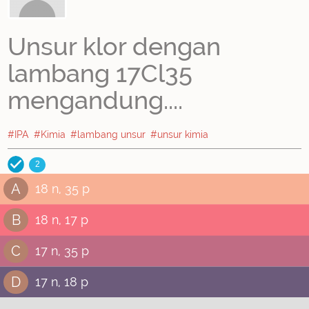
Unsur klor dengan
lambang 17Cl35
mengandung....
#IPA
#Kimia
#lambang unsur
#unsur kimia
2
A
18 n, 35 p
B
18 n, 17 p
C
17 n, 35 p
D
17 n, 18 p