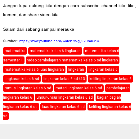
Jangan lupa dukung kita dengan cara subscribe channel kita, like,
komen, dan share video kita.
Salam dari sabang sampai merauke
Sumber :
https://www.youtube.com/watch?v=g_S2OhA6v04
matematika
matematika kelas 6 lingkaran
matematika kelas 6
semester 1
video pembelajaran matematika kelas 6 sd lingkaran
matematika kelas 6 luas lingkaran
lingkaran
lingkaran kelas 6
lingkaran kelas 6 sd
lingkaran kelas 6 sd k13
keliling lingkaran kelas 6
rumus lingkaran kelas 6 sd
materi lingkaran kelas 6 sd
pembelajaran
lingkaran kelas 6
unsur-unsur lingkaran kelas 6 sd
bagian bagian
lingkaran kelas 6 sd
luas lingkaran kelas 6 sd
keliling lingkaran kelas 6
sd