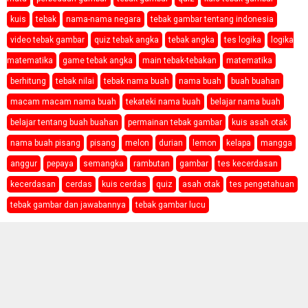
kuis
tebak
nama-nama negara
tebak gambar tentang indonesia
video tebak gambar
quiz tebak angka
tebak angka
tes logika
logika
matematika
game tebak angka
main tebak-tebakan
matematika
berhitung
tebak nilai
tebak nama buah
nama buah
buah buahan
macam macam nama buah
tekateki nama buah
belajar nama buah
belajar tentang buah buahan
permainan tebak gambar
kuis asah otak
nama buah pisang
pisang
melon
durian
lemon
kelapa
mangga
anggur
pepaya
semangka
rambutan
gambar
tes kecerdasan
kecerdasan
cerdas
kuis cerdas
quiz
asah otak
tes pengetahuan
tebak gambar dan jawabannya
tebak gambar lucu