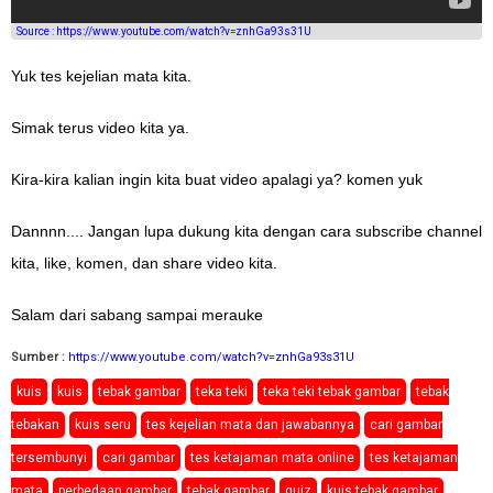
Source : https://www.youtube.com/watch?v=znhGa93s31U
Yuk tes kejelian mata kita.
Simak terus video kita ya.
Kira-kira kalian ingin kita buat video apalagi ya? komen yuk
Dannnn.... Jangan lupa dukung kita dengan cara subscribe channel
kita, like, komen, dan share video kita.
Salam dari sabang sampai merauke
Sumber :
https://www.youtube.com/watch?v=znhGa93s31U
kuis
kuis
tebak gambar
teka teki
teka teki tebak gambar
tebak
tebakan
kuis seru
tes kejelian mata dan jawabannya
cari gambar
tersembunyi
cari gambar
tes ketajaman mata online
tes ketajaman
mata
perbedaan gambar
tebak gambar
quiz
kuis tebak gambar