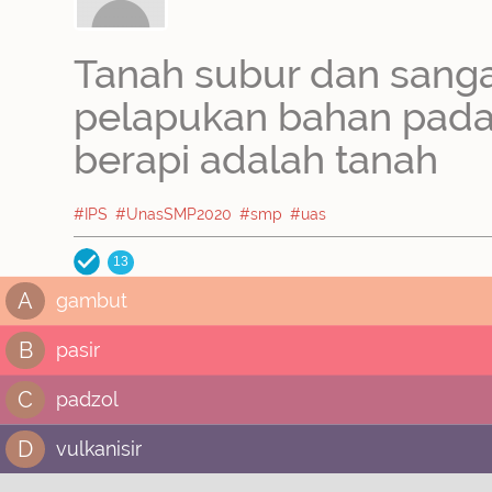
Tanah subur dan sanga
pelapukan bahan padat
berapi adalah tanah
#IPS
#UnasSMP2020
#smp
#uas
13
A
gambut
B
pasir
C
padzol
D
vulkanisir