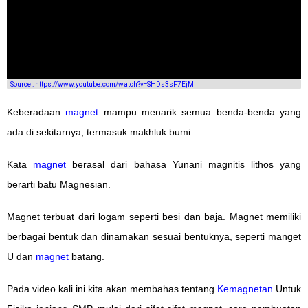
Source : https://www.youtube.com/watch?v=SHDs3sF7EjM
Keberadaan
magnet
mampu menarik semua benda-benda yang
ada di sekitarnya, termasuk makhluk bumi.
Kata
magnet
berasal dari bahasa Yunani magnitis lithos yang
berarti batu Magnesian.
Magnet terbuat dari logam seperti besi dan baja. Magnet memiliki
berbagai bentuk dan dinamakan sesuai bentuknya, seperti manget
U dan
magnet
batang.
Pada video kali ini kita akan membahas tentang
Kemagnetan
Untuk