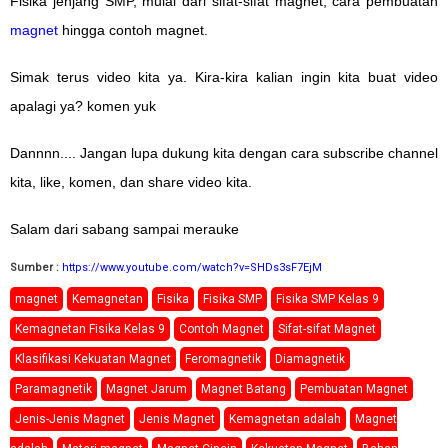
Fisika jenjang SMP, mulai dari sifat-sifat magnet, cara pembuatan
magnet
hingga contoh magnet.
Simak terus video kita ya. Kira-kira kalian ingin kita buat video
apalagi ya? komen yuk
Dannnn.... Jangan lupa dukung kita dengan cara subscribe channel
kita, like, komen, dan share video kita.
Salam dari sabang sampai merauke
Sumber :
https://www.youtube.com/watch?v=SHDs3sF7EjM
magnet
Kemagnetan
Fisika
Fisika SMP
Fisika SMP Kelas 9
Kemagnetan Fisika Kelas 9
Contoh Magnet
Sifat-sifat Magnet
Klasifikasi Kekuatan Magnet
Feromagnetik
Diamagnetik
Paramagnetik
Magnet Jarum
Magnet Batang
Pembuatan Magnet
Jenis-Jenis Magnet
Jenis Magnet
Kemagnetan adalah
Magnet