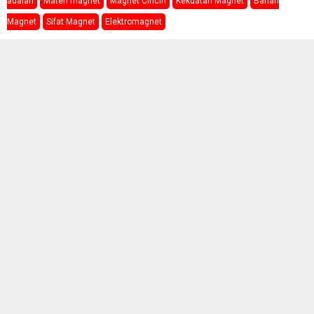
adalah
Materi magnet
Magnet Cincin
Kekuatan Magnet
Bahan
Magnet
Sifat Magnet
Elektromagnet