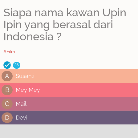
Siapa nama kawan Upin
Ipin yang berasal dari
Indonesia ?
#Film
36
A
Susanti
B
Mey Mey
C
Mail
D
Devi