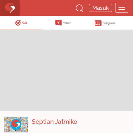
Masuk
Kuis
Materi
Kongkow
Septian Jatmiko