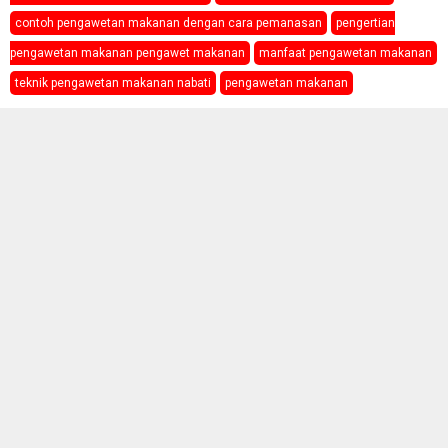
contoh pengawetan makanan dengan cara pemanasan
pengertian
pengawetan makanan pengawet makanan
manfaat pengawetan makanan
teknik pengawetan makanan nabati
pengawetan makanan