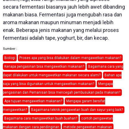
secara fermentasi biasanya jauh lebih awet dibanding
makanan biasa. Fermentasi juga mengubah rasa dan
aroma makanan maupun minuman menjadi lebih
enak. Beberapa jenis makanan yang melalui proses
fermentasi adalah tape, yoghurt, bir, dan kecap.
Sumber :
Biologi
Proses apa yang bisa dilakukan dalam mengawetkan makanan?
Kenapa pengasinan bisa mengawetkan makanan?
Bagaimana cara yang
dapat dilakukan untuk mengawetkan makanan secara alami?
Bahan apa
saja yang bisa digunakan untuk mengawetkan makanan?
Mengapa
pengasinan dan Pemanisan bisa mencegah pembusukan pada makanan?
Apa tujuan mengawetkan makanan?
Mengapa garam bersifat
mengawetkan?
Bagaimana teknik pengawetan buah dan sayur yang baik?
Bagaimana cara mengawetkan buah buahan?
contoh pengawetan
makanan dengan cara pendinginan
metode pengawetan makanan