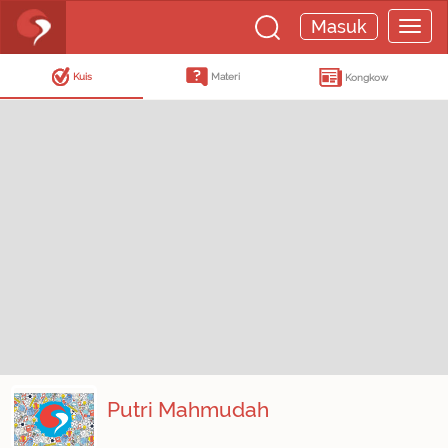
Masuk
Kuis
Materi
Kongkow
Putri Mahmudah