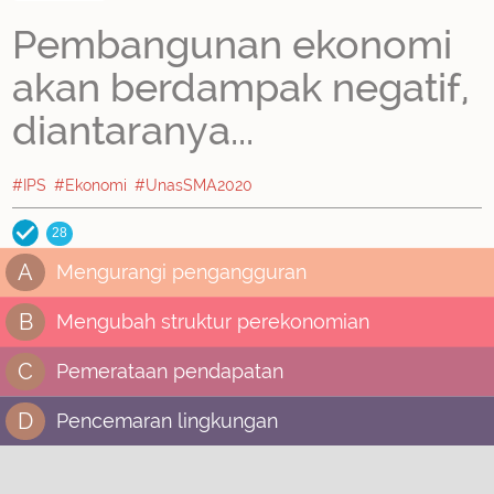
Pembangunan ekonomi
akan berdampak negatif,
diantaranya...
#IPS
#Ekonomi
#UnasSMA2020
28
A
Mengurangi pengangguran
B
Mengubah struktur perekonomian
C
Pemerataan pendapatan
D
Pencemaran lingkungan