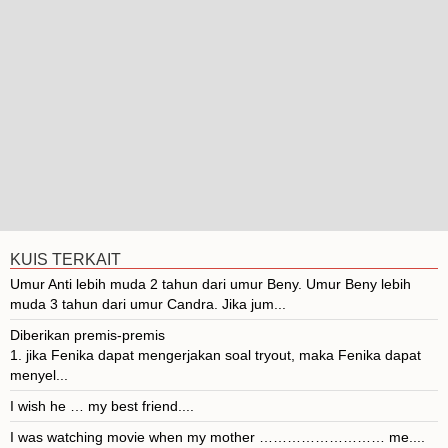
KUIS TERKAIT
Umur Anti lebih muda 2 tahun dari umur Beny. Umur Beny lebih
muda 3 tahun dari umur Candra. Jika jum...
Diberikan premis-premis
1. jika Fenika dapat mengerjakan soal tryout, maka Fenika dapat
menyel...
I wish he … my best friend....
I was watching movie when my mother ……………………… me....