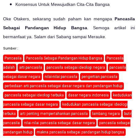
Konsensus Untuk Mewujudkan Cita-Cita Bangsa
Oke Otakers, sekarang sudah paham kan mengapa
Pancasila
Sebagai Pandangan Hidup Bangsa
. Semoga artikel ini
bermanfaat ya. Salam dari Sabang sampai Merauke.
Sumber :
Pancasila
Pancasila Sebagai Pandangan Hidup Bangsa
Pancasila
adalah
arti pancasila
pancasila sebagai ideologi negara
pancasila
sebagai dasar negara
nilai-nilai pancasila
pengertian pancasila
perbedaan arti pancasila sebagai dasar negara dan pandangan hidup
pancasila sebagai ideologi terbuka
dasar negara indonesia
kedudukan
pancasila sebagai dasar negara
kedudukan pancasila sebagai ideologi
terbuka
arti penting mempertahankan pancasila
lambang negara
butir
pancasila
nilai-nilai pancasila sebagai dasar negara
pancasila sebagai
pandangan hidup
makna pancasila sebagai pandangan hidup bangsa