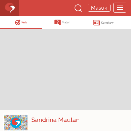
Masuk
Kuis
Materi
Kongkow
Sandrina Maulan