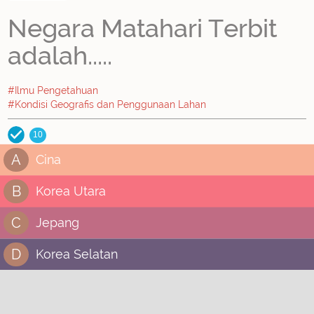
Negara Matahari Terbit
adalah.....
#Ilmu Pengetahuan
#Kondisi Geografis dan Penggunaan Lahan
10
A
Cina
B
Korea Utara
C
Jepang
D
Korea Selatan