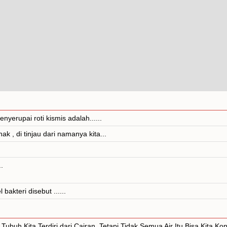
erupai roti kismis adalah......
k , di tinjau dari namanya kita...
.
akteri disebut ......
ubuh Kita Terdiri dari Cairan. Tetapi Tidak Semua Air Itu Bisa Kita Ko