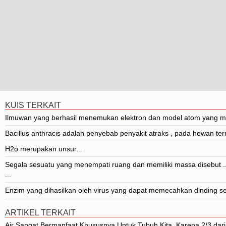
KUIS TERKAIT
Ilmuwan yang berhasil menemukan elektron dan model atom yang meny
Bacillus anthracis adalah penyebab penyakit atraks , pada hewan terna
H2o merupakan unsur...
Segala sesuatu yang menempati ruang dan memiliki massa disebut ..
...
Enzim yang dihasilkan oleh virus yang dapat memecahkan dinding sel b
ARTIKEL TERKAIT
Air Sangat Bermanfaat Khususnya Untuk Tubuh Kita, Karena 2/3 dari T