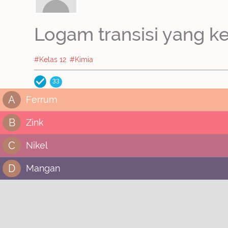
Logam transisi yang k
#Kelas 12
#Kimia
33
A
Ferrum
B
Zink
C
Nikel
D
Mangan