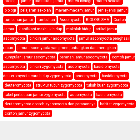
Biologi
jamur
klasifikasi jamur
materi biologi
materi sekolah
biologi
pelajaran sekolah
mavam-macam jamur
jenis-jenis jamur
tumbuhan jamur
tumbuhan
Ascomycota
BIOLOGI SMA
Contoh
Jamur
klasifikasi makhluk hidup
makhluk hidup
artikel jamur
ascomycota
ciri-ciri jamur ascomycota
jamur ascomycota penghasil
racun
jamur ascomycota yang menguntungkan dan merugikan
kumpulan jamur ascomycota
peranan jamur ascomycota
contoh jamur
ascomycota
ciri-ciri zygomycota
ascomycota
basidiomycota
deuteromycota cara hidup zygomycota
ascomycota
basidiomycota
deuteromycota
struktur tubuh zygomycota
tubuh buah zygomycota
tabel perbedaan jamur zygomycota
ascomycota
basidiomycota
deuteromycota contoh zygomycota dan peranannya
habitat zygomycota
contoh jamur zygomycota