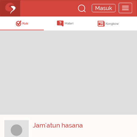
Masuk
Kuis
Materi
Kongkow
Jam'atun hasana