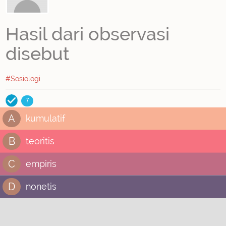
Hasil dari observasi
disebut
#Sosiologi
7
A
kumulatif
B
teoritis
C
empiris
D
nonetis