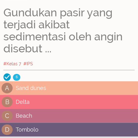
Gundukan pasir yang
terjadi akibat
sedimentasi oleh angin
disebut ...
#Kelas 7
#IPS
6
A
Sand dunes
B
Delta
C
Beach
D
Tombolo