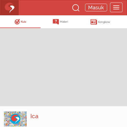
Masuk
Kuis
Materi
Kongkow
Ica