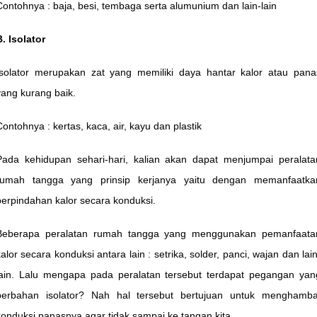
Contohnya : baja, besi, tembaga serta alumunium dan lain-lain
B. Isolator
Isolator merupakan zat yang memiliki daya hantar kalor atau pana
yang kurang baik.
Contohnya : kertas, kaca, air, kayu dan plastik
Pada kehidupan sehari-hari, kalian akan dapat menjumpai peralata
rumah tangga yang prinsip kerjanya yaitu dengan memanfaatka
perpindahan kalor secara konduksi.
Beberapa peralatan rumah tangga yang menggunakan pemanfaata
kalor secara konduksi antara lain : setrika, solder, panci, wajan dan lain
lain. Lalu mengapa pada peralatan tersebut terdapat pegangan yan
berbahan isolator? Nah hal tersebut bertujuan untuk menghamba
konduksi panasnya agar tidak sampai ke tangan kita.