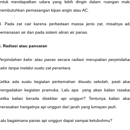
untuk mendapatkan udara yang lebih dingin dalam ruangan mak
membutuhkan pemasangan kipas angin atau AC.
B. Pada zat cair karena perbedaan massa jenis zat, misalnya ad
pemanasan air dan pada sistem aliran air panas.
3. Radiasi atau pancaran
Perpindahan kalor atau panas secara radiasi merupakan perpindaha
kalor tanpa melalui suatu zat perantara.
Ketika ada suatu kegiatan perkemahan disuatu sekolah, pasti aka
mengadakan kegiatan pramuka. Lalu apa yang akan kalian rasaka
ketika kalian berada disekitar api unggun? Tentunya kalian aka
merasakan hangatnya api unggun dari jarah yang lumayan jauh.
Lalu bagaimana panas api unggun dapat sampai ketubuhmu?