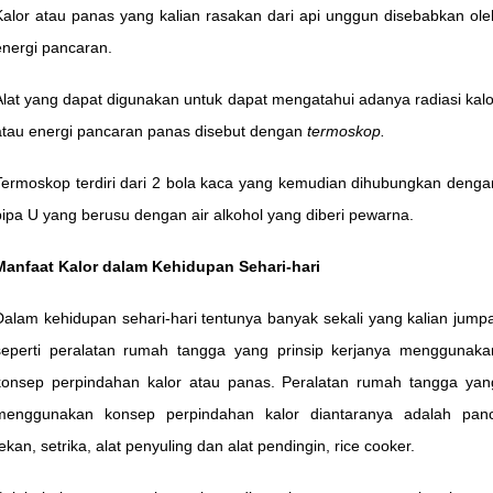
Kalor atau panas yang kalian rasakan dari api unggun disebabkan ole
energi pancaran.
Alat yang dapat digunakan untuk dapat mengatahui adanya radiasi kalo
atau energi pancaran panas disebut dengan
termoskop.
Termoskop terdiri dari 2 bola kaca yang kemudian dihubungkan denga
pipa U yang berusu dengan air alkohol yang diberi pewarna.
Manfaat Kalor dalam Kehidupan Sehari-hari
Dalam kehidupan sehari-hari tentunya banyak sekali yang kalian jumpa
seperti peralatan rumah tangga yang prinsip kerjanya menggunaka
konsep perpindahan kalor atau panas. Peralatan rumah tangga yan
menggunakan konsep perpindahan kalor diantaranya adalah panc
tekan, setrika, alat penyuling dan alat pendingin, rice cooker.