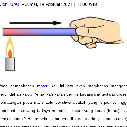
Oleh : UAO
- Jumat, 19 Februari 2021 | 11:00 WIB
Pada pembahasan
materi
kali ini kita akan membahas mengena
perpindahan kalor. Pernahkah kalian berfikir bagaimana tentang prose
pematangan pada nasi? Lalu peristiwa apakah yang terjadi sehingg
membuat nasi yang tadinya memiliki tekstur yang keras (beras) bis
menjadi lunak? Hal tersebut tentu terjadi karena adanya panas (kalor)
Panas yang dihasilkan untuk menanak nasi bisa dari apa dari kompo