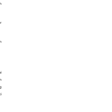
h
r
n
i
n
g
i