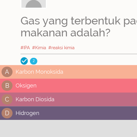
Gas yang terbentuk p
makanan adalah?
#IPA
#Kimia
#reaksi kimia
2
A
Karbon Monoksida
B
Oksigen
C
Karbon Diosida
D
Hidrogen