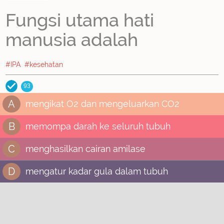
Fungsi utama hati
manusia adalah
#IPA
#kesehatan
93
A
mengikat O2 dan mengeluarkan CO2
B
memompa darah ke seluruh tubuh
C
menghasilkan cairan amilase
D
mengatur kadar gula dalam tubuh