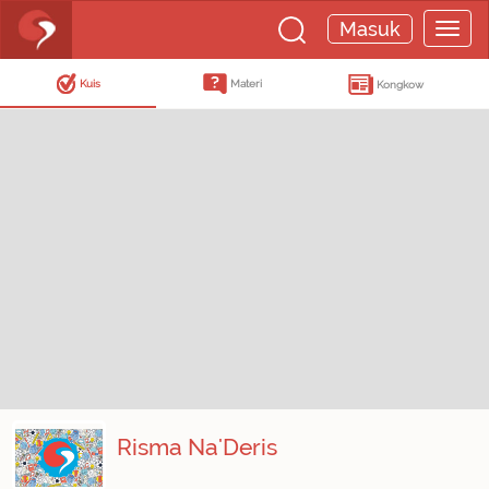
Masuk
Kuis
Materi
Kongkow
Risma Na'Deris