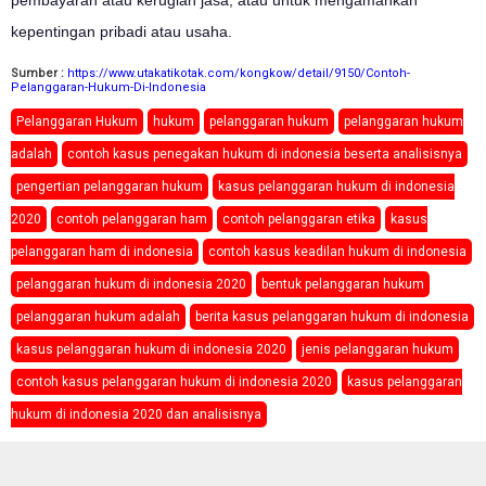
pembayaran atau kerugian jasa, atau untuk mengamankan
kepentingan pribadi atau usaha.
Sumber :
https://www.utakatikotak.com/kongkow/detail/9150/Contoh-
Pelanggaran-Hukum-Di-Indonesia
Pelanggaran Hukum
hukum
pelanggaran hukum
pelanggaran hukum
adalah
contoh kasus penegakan hukum di indonesia beserta analisisnya
pengertian pelanggaran hukum
kasus pelanggaran hukum di indonesia
2020
contoh pelanggaran ham
contoh pelanggaran etika
kasus
pelanggaran ham di indonesia
contoh kasus keadilan hukum di indonesia
pelanggaran hukum di indonesia 2020
bentuk pelanggaran hukum
pelanggaran hukum adalah
berita kasus pelanggaran hukum di indonesia
kasus pelanggaran hukum di indonesia 2020
jenis pelanggaran hukum
contoh kasus pelanggaran hukum di indonesia 2020
kasus pelanggaran
hukum di indonesia 2020 dan analisisnya