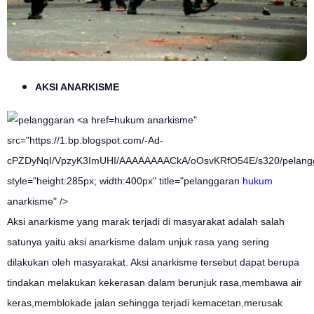
AKSI ANARKISME
hukum anarkisme"
src="https://1.bp.blogspot.com/-Ad-
cPZDyNqI/VpzyK3ImUHI/AAAAAAAACkA/oOsvKRfO54E/s320/pelang
style="height:285px; width:400px" title="pelanggaran
hukum
anarkisme" />
Aksi anarkisme yang marak terjadi di masyarakat adalah salah
satunya yaitu aksi anarkisme dalam unjuk rasa yang sering
dilakukan oleh masyarakat. Aksi anarkisme tersebut dapat berupa
tindakan melakukan kekerasan dalam berunjuk rasa,membawa air
keras,memblokade jalan sehingga terjadi kemacetan,merusak