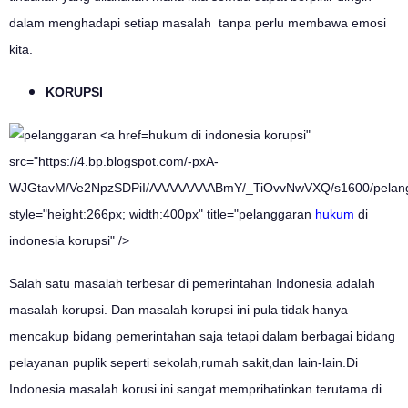
dalam menghadapi setiap masalah tanpa perlu membawa emosi
kita.
KORUPSI
hukum di indonesia korupsi"
src="https://4.bp.blogspot.com/-pxA-
WJGtavM/Ve2NpzSDPiI/AAAAAAAABmY/_TiOvvNwVXQ/s1600/pelang
style="height:266px; width:400px" title="pelanggaran
hukum
di
indonesia korupsi" />
Salah satu masalah terbesar di pemerintahan Indonesia adalah
masalah korupsi. Dan masalah korupsi ini pula tidak hanya
mencakup bidang pemerintahan saja tetapi dalam berbagai bidang
pelayanan puplik seperti sekolah,rumah sakit,dan lain-lain.Di
Indonesia masalah korusi ini sangat memprihatinkan terutama di