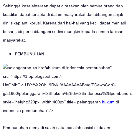
Sehingga kesejahteraan dapat dirasakan oleh semua orang dan
keadilan dapat tercipta di dalam masyarakat,dan dibangun sejak
dini sikap anti korusi. Karena dari hal-hal yang kecil dapat menjadi
besar, jadi perlu ditangani sedini mungkin kepada semua lapisan
masyarakat.
PEMBUNUHAN
hukum di indonesia pembunuhan"
src="https://1.bp.blogspot.com/-
UnOMbGv_UYc/Ve2Oh_9RvkI/AAAAAAAABmg/PDewbGor0-
g/s1600/pelanggaran%2Bhukum%2Bdi%2Bindonesia%2Bpembunuha
style="height:320px; width:400px" title="pelanggaran
hukum
di
indonesia pembunuhan" />
Pembunuhan menjadi salah satu masalah sosial di dalam