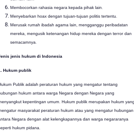
Membocorkan rahasia negara kepada pihak lain.
Menyebarkan hoax dengan tujuan-tujuan politis tertentu.
Merusak rumah ibadah agama lain, mengganggu peribadatan
mereka, mengusik ketenangan hidup mereka dengan terror dan
semacamnya.
Jenis jenis hukum di Indonesia
1. Hukum publik
Hukum Publik adalah peraturan hukum yang mengatur tentang
hubungan hukum antara warga Negara dengan Negara yang
menyangkut kepentingan umum. Hukum publik merupakan hukum yan
mengatur masyarakat peraturan hukum atau yang mengatur hubungan
antara Negara dengan alat kelengkapannya dan warga negararanya
seperti hukum pidana.