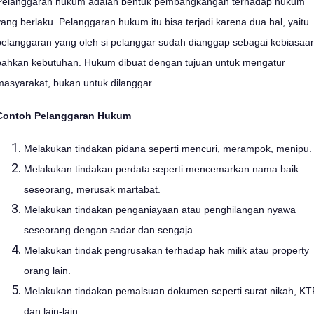
Pelanggaran hukum adalah bentuk pembangkangan terhadap hukum
yang berlaku. Pelanggaran hukum itu bisa terjadi karena dua hal, yaitu
pelanggaran yang oleh si pelanggar sudah dianggap sebagai kebiasaa
bahkan kebutuhan. Hukum dibuat dengan tujuan untuk mengatur
masyarakat, bukan untuk dilanggar.
Contoh Pelanggaran Hukum
Melakukan tindakan pidana seperti mencuri, merampok, menipu.
Melakukan tindakan perdata seperti mencemarkan nama baik
seseorang, merusak martabat.
Melakukan tindakan penganiayaan atau penghilangan nyawa
seseorang dengan sadar dan sengaja.
Melakukan tindak pengrusakan terhadap hak milik atau property
orang lain.
Melakukan tindakan pemalsuan dokumen seperti surat nikah, KT
dan lain-lain.