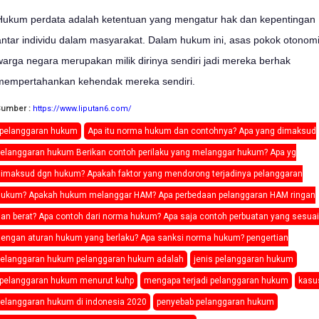
Hukum perdata adalah ketentuan yang mengatur hak dan kepentingan
antar individu dalam masyarakat. Dalam hukum ini, asas pokok otonom
warga negara merupakan milik dirinya sendiri jadi mereka berhak
mempertahankan kehendak mereka sendiri.
Sumber :
https://www.liputan6.com/
pelanggaran hukum
Apa itu norma hukum dan contohnya? Apa yang dimaksud
pelanggaran hukum Berikan contoh perilaku yang melanggar hukum? Apa yg
dimaksud dgn hukum? Apakah faktor yang mendorong terjadinya pelanggaran
hukum? Apakah hukum melanggar HAM? Apa perbedaan pelanggaran HAM ringan
an berat? Apa contoh dari norma hukum? Apa saja contoh perbuatan yang sesuai
dengan aturan hukum yang berlaku? Apa sanksi norma hukum? pengertian
pelanggaran hukum pelanggaran hukum adalah
jenis pelanggaran hukum
pelanggaran hukum menurut kuhp
mengapa terjadi pelanggaran hukum
kasu
pelanggaran hukum di indonesia 2020
penyebab pelanggaran hukum