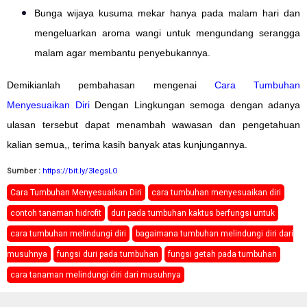
Bunga wijaya kusuma mekar hanya pada malam hari dan
mengeluarkan aroma wangi untuk mengundang serangga
malam agar membantu penyebukannya.
Demikianlah pembahasan mengenai
Cara Tumbuhan
Menyesuaikan Diri
Dengan Lingkungan semoga dengan adanya
ulasan tersebut dapat menambah wawasan dan pengetahuan
kalian semua,, terima kasih banyak atas kunjungannya.
Sumber :
https://bit.ly/3legsLO
Cara Tumbuhan Menyesuaikan Diri
cara tumbuhan menyesuaikan diri
contoh tanaman hidrofit
duri pada tumbuhan kaktus berfungsi untuk
cara tumbuhan melindungi diri
bagaimana tumbuhan melindungi diri dari
musuhnya
fungsi duri pada tumbuhan
fungsi getah pada tumbuhan
cara tanaman melindungi diri dari musuhnya