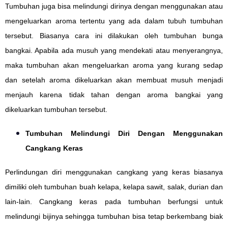
Tumbuhan juga bisa melindungi dirinya dengan menggunakan atau
mengeluarkan aroma tertentu yang ada dalam tubuh tumbuhan
tersebut. Biasanya cara ini dilakukan oleh tumbuhan bunga
bangkai. Apabila ada musuh yang mendekati atau menyerangnya,
maka tumbuhan akan mengeluarkan aroma yang kurang sedap
dan setelah aroma dikeluarkan akan membuat musuh menjadi
menjauh karena tidak tahan dengan aroma bangkai yang
dikeluarkan tumbuhan tersebut.
Tumbuhan Melindungi Diri Dengan Menggunakan
Cangkang Keras
Perlindungan diri menggunakan cangkang yang keras biasanya
dimiliki oleh tumbuhan buah kelapa, kelapa sawit, salak, durian dan
lain-lain. Cangkang keras pada tumbuhan berfungsi untuk
melindungi bijinya sehingga tumbuhan bisa tetap berkembang biak