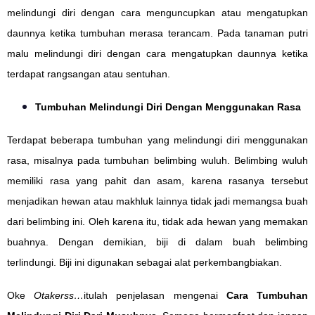
melindungi diri dengan cara menguncupkan atau mengatupkan
daunnya ketika tumbuhan merasa terancam. Pada tanaman putri
malu melindungi diri dengan cara mengatupkan daunnya ketika
terdapat rangsangan atau sentuhan.
Tumbuhan Melindungi Diri Dengan Menggunakan Rasa
Terdapat beberapa tumbuhan yang melindungi diri menggunakan
rasa, misalnya pada tumbuhan belimbing wuluh. Belimbing wuluh
memiliki rasa yang pahit dan asam, karena rasanya tersebut
menjadikan hewan atau makhluk lainnya tidak jadi memangsa buah
dari belimbing ini. Oleh karena itu, tidak ada hewan yang memakan
buahnya. Dengan demikian, biji di dalam buah belimbing
terlindungi. Biji ini digunakan sebagai alat perkembangbiakan.
Oke
Otakerss…
itulah penjelasan mengenai
Cara Tumbuhan