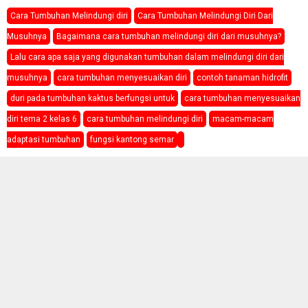
Cara Tumbuhan Melindungi diri
Cara Tumbuhan Melindungi Diri Dari
Musuhnya
Bagaimana cara tumbuhan melindungi diri dari musuhnya?
Lalu cara apa saja yang digunakan tumbuhan dalam melindungi diri dari
musuhnya
cara tumbuhan menyesuaikan diri
contoh tanaman hidrofit
duri pada tumbuhan kaktus berfungsi untuk
cara tumbuhan menyesuaikan
diri tema 2 kelas 6
cara tumbuhan melindungi diri
macam-macam
adaptasi tumbuhan
fungsi kantong semar