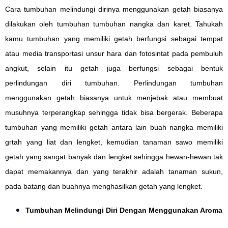
Cara tumbuhan melindungi dirinya menggunakan getah biasanya
dilakukan oleh tumbuhan tumbuhan nangka dan karet. Tahukah
kamu tumbuhan yang memiliki getah berfungsi sebagai tempat
atau media transportasi unsur hara dan fotosintat pada pembuluh
angkut, selain itu getah juga berfungsi sebagai bentuk
perlindungan diri tumbuhan. Perlindungan tumbuhan
menggunakan getah biasanya untuk menjebak atau membuat
musuhnya terperangkap sehingga tidak bisa bergerak. Beberapa
tumbuhan yang memiliki getah antara lain buah nangka memiliki
grtah yang liat dan lengket, kemudian tanaman sawo memiliki
getah yang sangat banyak dan lengket sehingga hewan-hewan tak
dapat memakannya dan yang terakhir adalah tanaman sukun,
pada batang dan buahnya menghasilkan getah yang lengket.
Tumbuhan Melindungi Diri Dengan Menggunakan Aroma