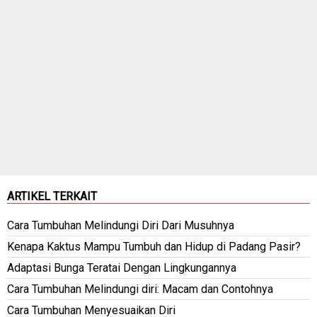
ARTIKEL TERKAIT
Cara Tumbuhan Melindungi Diri Dari Musuhnya
Kenapa Kaktus Mampu Tumbuh dan Hidup di Padang Pasir?
Adaptasi Bunga Teratai Dengan Lingkungannya
Cara Tumbuhan Melindungi diri: Macam dan Contohnya
Cara Tumbuhan Menyesuaikan Diri