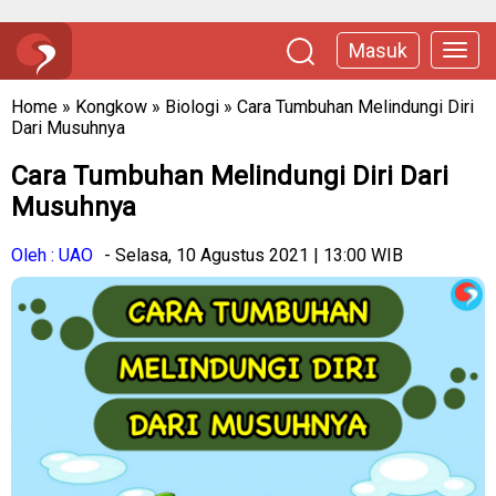
Masuk
Home
»
Kongkow
»
Biologi
»
Cara Tumbuhan Melindungi Diri
Dari Musuhnya
Cara Tumbuhan Melindungi Diri Dari
Musuhnya
Oleh : UAO
- Selasa, 10 Agustus 2021 | 13:00 WIB