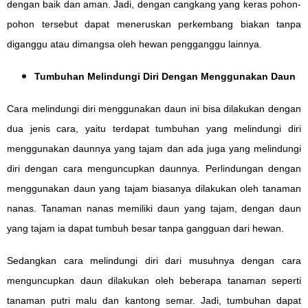
dengan baik dan aman. Jadi, dengan cangkang yang keras pohon-
pohon tersebut dapat meneruskan perkembang biakan tanpa
diganggu atau dimangsa oleh hewan pengganggu lainnya.
Tumbuhan Melindungi Diri Dengan Menggunakan Daun
Cara melindungi diri menggunakan daun ini bisa dilakukan dengan
dua jenis cara, yaitu terdapat tumbuhan yang melindungi diri
menggunakan daunnya yang tajam dan ada juga yang melindungi
diri dengan cara menguncupkan daunnya. Perlindungan dengan
menggunakan daun yang tajam biasanya dilakukan oleh tanaman
nanas. Tanaman nanas memiliki daun yang tajam, dengan daun
yang tajam ia dapat tumbuh besar tanpa gangguan dari hewan.
Sedangkan cara melindungi diri dari musuhnya dengan cara
menguncupkan daun dilakukan oleh beberapa tanaman seperti
tanaman putri malu dan kantong semar. Jadi, tumbuhan dapat