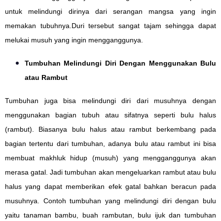
untuk melindungi dirinya dari serangan mangsa yang ingin
memakan tubuhnya.Duri tersebut sangat tajam sehingga dapat
melukai musuh yang ingin mengganggunya.
Tumbuhan Melindungi Diri Dengan Menggunakan Bulu
atau Rambut
Tumbuhan juga bisa melindungi diri dari musuhnya dengan
menggunakan bagian tubuh atau sifatnya seperti bulu halus
(rambut). Biasanya bulu halus atau rambut berkembang pada
bagian tertentu dari tumbuhan, adanya bulu atau rambut ini bisa
membuat makhluk hidup (musuh) yang mengganggunya akan
merasa gatal. Jadi tumbuhan akan mengeluarkan rambut atau bulu
halus yang dapat memberikan efek gatal bahkan beracun pada
musuhnya. Contoh tumbuhan yang melindungi diri dengan bulu
yaitu tanaman bambu, buah rambutan, bulu ijuk dan tumbuhan