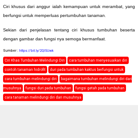
Ciri khusus dari anggur ialah kemampuan untuk merambat, yang
berfungsi untuk memperluas pertumbuhan tanaman.
Sekian dari penjelasan tentang ciri khusus tumbuhan beserta
dengan gambar dan fungsi nya semoga bermanfaat.
Sumber :
https://bit.ly/2Ql5Uwk
Ciri Khas Tumbuhan Melindungi Diri
cara tumbuhan menyesuaikan diri
contoh tanaman hidrofit
duri pada tumbuhan kaktus berfungsi untuk
cara tumbuhan melindungi diri
bagaimana tumbuhan melindungi diri dari
musuhnya
fungsi duri pada tumbuhan
fungsi getah pada tumbuhan
cara tanaman melindungi diri dari musuhnya