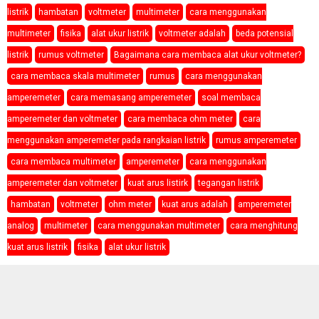
listrik
hambatan
voltmeter
multimeter
cara menggunakan
multimeter
fisika
alat ukur listrik
voltmeter adalah
beda potensial
listrik
rumus voltmeter
Bagaimana cara membaca alat ukur voltmeter?
cara membaca skala multimeter
rumus
cara menggunakan
amperemeter
cara memasang amperemeter
soal membaca
amperemeter dan voltmeter
cara membaca ohm meter
cara
menggunakan amperemeter pada rangkaian listrik
rumus amperemeter
cara membaca multimeter
amperemeter
cara menggunakan
amperemeter dan voltmeter
kuat arus listirk
tegangan listrik
hambatan
voltmeter
ohm meter
kuat arus adalah
amperemeter
analog
multimeter
cara menggunakan multimeter
cara menghitung
kuat arus listrik
fisika
alat ukur listrik