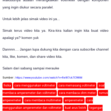
yang ingin diukur secara paralel.
Untuk lebih jelas simak video ini ya...
Simak terus video kita ya. Kira-kira kalian ingin kita buat video
apalagi ya? komen yuk
Dannnn.... Jangan lupa dukung kita dengan cara subscribe channel
kita, like, komen, dan share video kita.
Salam dari sabang sampai merauke
Sumber :
https://www.youtube.com/watch?v=ReW7ck7C9WM
fisika
cara menggunakan voltmeter
cara memasang voltmeter
soal
membaca amperemeter dan voltmeter
cara membaca ohm meter
rumus
amperemeter
cara membaca multimeter
amperemeter
cara
menggunakan amperemeter dan voltmeter
kuat arus listirk
tegangan