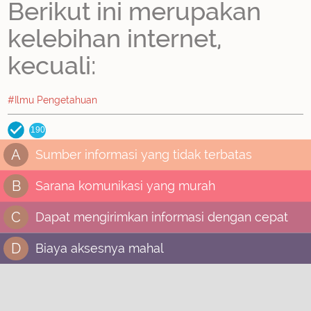
Berikut ini merupakan
kelebihan internet,
kecuali:
#Ilmu Pengetahuan
190
A
Sumber informasi yang tidak terbatas
B
Sarana komunikasi yang murah
C
Dapat mengirimkan informasi dengan cepat
D
Biaya aksesnya mahal