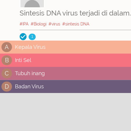
Sintesis DNA virus terjadi di dalam..
#IPA
#Biologi
#virus
#sintesis DNA
1
A
Kepala Virus
B
Inti Sel
C
Tubuh inang
D
Badan Virus