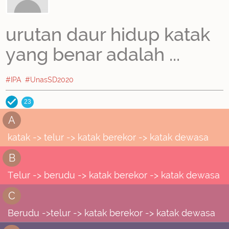
urutan daur hidup katak
yang benar adalah ...
#IPA
#UnasSD2020
23
A
katak -> telur -> katak berekor -> katak dewasa
B
Telur -> berudu -> katak berekor -> katak dewasa
C
Berudu ->telur -> katak berekor -> katak dewasa