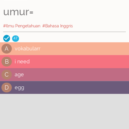
umur=
#Ilmu Pengetahuan
#Bahasa Inggris
47
A
vokabularr
B
i need
C
age
D
egg