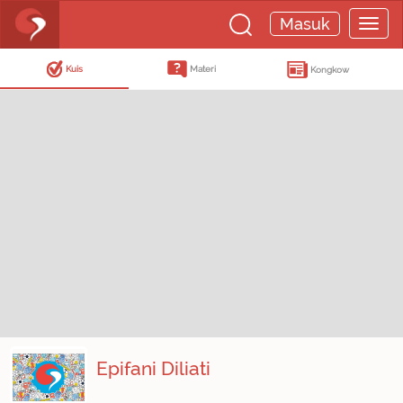
Masuk
Kuis
Materi
Kongkow
Epifani Diliati