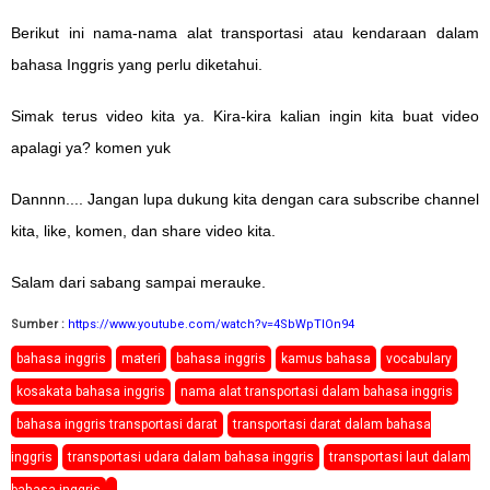
Berikut ini nama-nama alat transportasi atau kendaraan dalam
bahasa Inggris yang perlu diketahui.
Simak terus video kita ya. Kira-kira kalian ingin kita buat video
apalagi ya? komen yuk
Dannnn.... Jangan lupa dukung kita dengan cara subscribe channel
kita, like, komen, dan share video kita.
Salam dari sabang sampai merauke.
Sumber :
https://www.youtube.com/watch?v=4SbWpTIOn94
bahasa inggris
materi
bahasa inggris
kamus bahasa
vocabulary
kosakata bahasa inggris
nama alat transportasi dalam bahasa inggris
bahasa inggris transportasi darat
transportasi darat dalam bahasa
inggris
transportasi udara dalam bahasa inggris
transportasi laut dalam
bahasa inggris