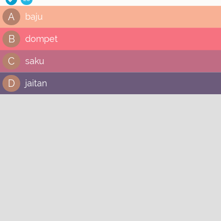
A
baju
B
dompet
C
saku
D
jaitan