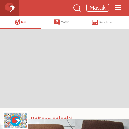
Masuk
Kuis
Materi
Kongkow
nairsya salsabi