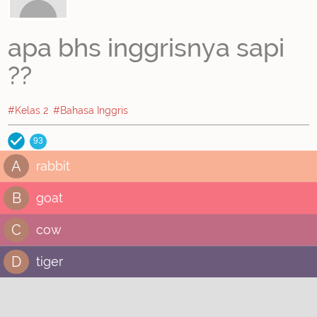
apa bhs inggrisnya sapi
??
#Kelas 2
#Bahasa Inggris
93
A
rabbit
B
goat
C
cow
D
tiger