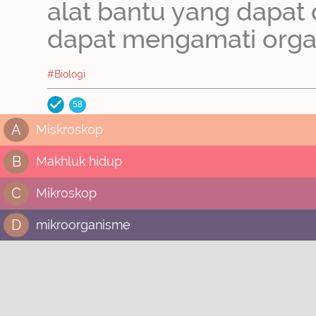
alat bantu yang dapat
dapat mengamati orga
#Biologi
58
A
Miskroskop
B
Makhluk hidup
C
Mikroskop
D
mikroorganisme