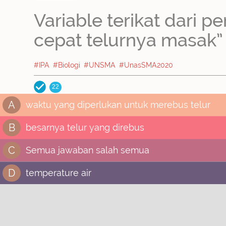
Variable terikat dari 
cepat telurnya masak” ad
#IPA
#Biologi
#UNSMA
#UnasSMA2020
22
A
waktu yang diperlukan untuk merebus telur
B
besarnya telur yang direbus
C
Semua jawaban salah semua
D
temperature air