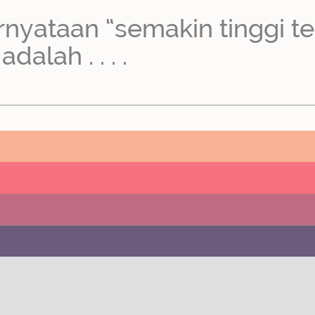
pernyataan “semakin tinggi 
alah . . . .