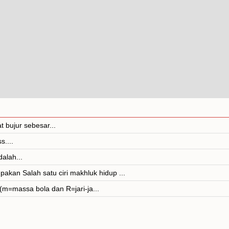
t bujur sebesar...
....
alah...
kan Salah satu ciri makhluk hidup ...
(m=massa bola dan R=jari-ja...