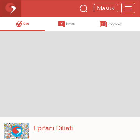
Masuk
Kuis
Materi
Kongkow
Epifani Diliati