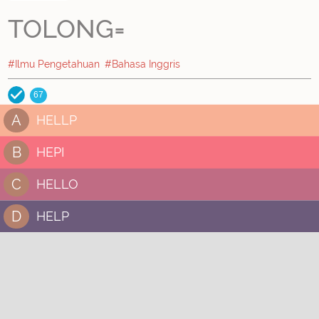
TOLONG=
#Ilmu Pengetahuan
#Bahasa Inggris
67
A
HELLP
B
HEPI
C
HELLO
D
HELP