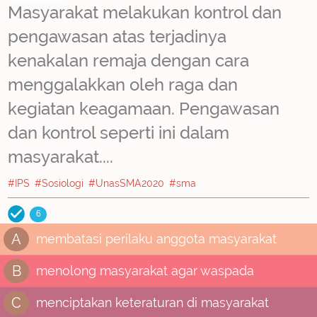
Masyarakat melakukan kontrol dan
pengawasan atas terjadinya
kenakalan remaja dengan cara
menggalakkan oleh raga dan
kegiatan keagamaan. Pengawasan
dan kontrol seperti ini dalam
masyarakat....
#IPS
#Sosiologi
#UnasSMA2020
#sma
6
A
membatasi perilaku anggota masyarakat
B
menolong masyarakat agar waspada
C
menciptakan keteraturan di masyarakat