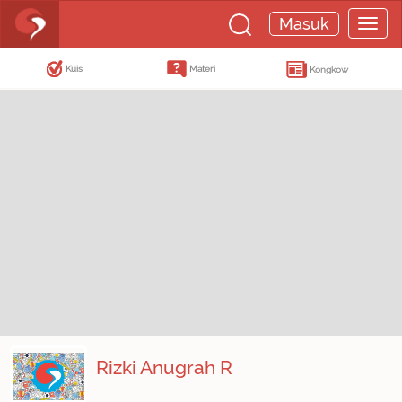
Masuk
Kuis
Materi
Kongkow
Rizki Anugrah R