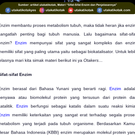
Enzim membantu proses metabolism tubuh, maka tidak heran jika enzi
sangatlah penting bagi tubuh manusia. Lalu bagaimana sifat-sifa
enzim?
Enzim
mempunyai sifat yang sangat kompleks dan enzi
memiliki sifat yang paling utama yaitu sebagai biokatalisator. Untuk lebi
jelasnya mari kita simak materi berikut ini ya
Otakers…
Sifat-sifat Enzim
Enzim berasal dari Bahasa Yunani yang berarti ragi.
Enzim
adala
senyawa atau biomolekul protein yang tersusun dari protein da
atalitik.
Enzim
berfungsi sebagai katalis dalam suatu reaksi kimia
Enzim
memiliki keterkaitan yang sangat erat terhadap segala prose
metabolism yang terjadi pada tubuh organisme. Berdasarkan Kamu
Besar Bahasa Indonesia (KBBI) enzim merupakan molekul protein yan