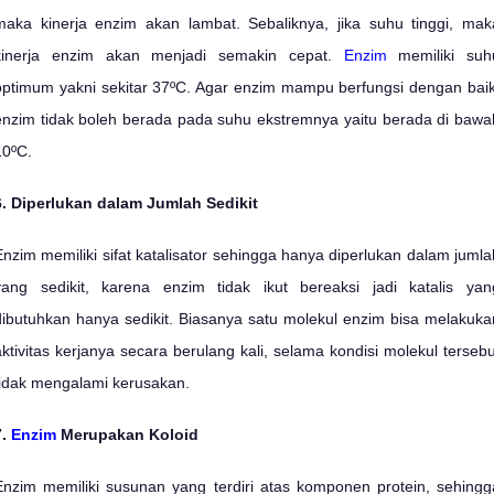
maka kinerja enzim akan lambat. Sebaliknya, jika suhu tinggi, mak
kinerja enzim akan menjadi semakin cepat.
Enzim
memiliki suh
optimum yakni sekitar 37ºC. Agar enzim mampu berfungsi dengan baik
enzim tidak boleh berada pada suhu ekstremnya yaitu berada di bawa
10ºC.
6. Diperlukan dalam Jumlah Sedikit
Enzim memiliki sifat katalisator sehingga hanya diperlukan dalam jumla
yang sedikit, karena enzim tidak ikut bereaksi jadi katalis yan
dibutuhkan hanya sedikit. Biasanya satu molekul enzim bisa melakuka
aktivitas kerjanya secara berulang kali, selama kondisi molekul tersebu
tidak mengalami kerusakan.
7.
Enzim
Merupakan Koloid
Enzim memiliki susunan yang terdiri atas komponen protein, sehingg