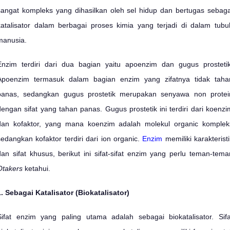
sangat kompleks yang dihasilkan oleh sel hidup dan bertugas sebaga
katalisator dalam berbagai proses kimia yang terjadi di dalam tubu
manusia.
Enzim terdiri dari dua bagian yaitu apoenzim dan gugus prostetik
Apoenzim termasuk dalam bagian enzim yang zifatnya tidak taha
panas, sedangkan gugus prostetik merupakan senyawa non protei
dengan sifat yang tahan panas. Gugus prostetik ini terdiri dari koenzi
dan kofaktor, yang mana koenzim adalah molekul organic komplek
sedangkan kofaktor terdiri dari ion organic.
Enzim
memiliki karakteristi
dan sifat khusus, berikut ini sifat-sifat enzim yang perlu teman-tema
Otakers
ketahui.
1. Sebagai Katalisator (Biokatalisator)
Sifat enzim yang paling utama adalah sebagai biokatalisator. Sifa