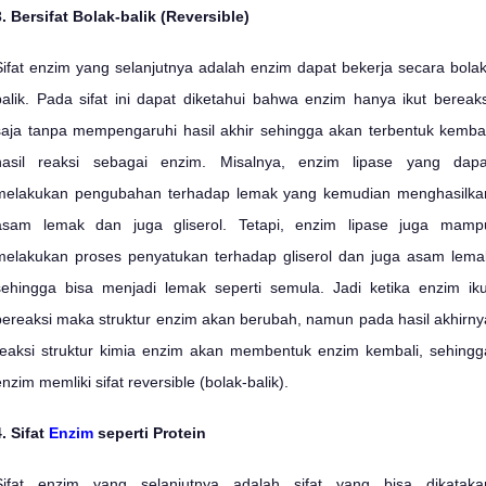
3. Bersifat Bolak-balik (Reversible)
Sifat enzim yang selanjutnya adalah enzim dapat bekerja secara bolak
balik. Pada sifat ini dapat diketahui bahwa enzim hanya ikut bereaks
saja tanpa mempengaruhi hasil akhir sehingga akan terbentuk kembal
hasil reaksi sebagai enzim. Misalnya, enzim lipase yang dapa
melakukan pengubahan terhadap lemak yang kemudian menghasilka
asam lemak dan juga gliserol. Tetapi, enzim lipase juga mamp
melakukan proses penyatukan terhadap gliserol dan juga asam lema
sehingga bisa menjadi lemak seperti semula. Jadi ketika enzim iku
bereaksi maka struktur enzim akan berubah, namun pada hasil akhirny
reaksi struktur kimia enzim akan membentuk enzim kembali, sehingg
enzim memliki sifat reversible (bolak-balik).
4. Sifat
Enzim
seperti Protein
Sifat enzim yang selanjutnya adalah sifat yang bisa dikataka