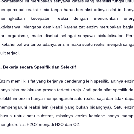
biokatalisator ini merupakan senyawa katalis yang memiliki fungsi untu
mempercepat reaksi kimia tanpa harus bereaksi artinya sifat ini hany
meningkatkan kecepatan reaksi dengan menurunkan energ
aktivitasnya. Mengapa demikian? karena zat enzim merupakan bagia
dari organisme, maka disebut sebagai senyawa biokatalisator. Perl
diketahui bahwa tanpa adanya enzim maka suatu reaksi menjadi sanga
ulit terjadi.
2. Bekerja secara Spesifik dan Selektif
Enzim memiliki sifat yang kerjanya cenderung leih spesifik, artinya enzi
hanya bisa melakukan proses tertentu saja. Jadi pada sifat spesifik da
selektif ini enzim hanya mempengaruhi satu reaksi saja dan tidak dapa
mempengaruhi reaksi lain (reaksi yang bukan bidangnya). Satu enzi
khusus untuk satu substrat, misalnya enzim katalase hanya mamp
menghidrolisis H2O2 menjadi H2O dan O2.