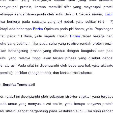
menyerupai protein, karena memiliki sifat yang meyerupai protei
sehingga sangat dipengaruhi oleh suhu dan pH. Secara umum,
Enzi
bisa berkerja pada suasana yang pH netral, yaitu sekitar (6,5 – 7)
Tetapi ada beberapa
Enzim
Optimum pada pH Asam, yaitu Pepsinogen
atau pada pH Basa, yaitu seperti Tripsin.
Enzim
dapat bekerja pad
suhu yang optimum, jika pada suhu yang relative rendah protein enzi
akan berlangsung proses yang disebut dengan koagulasi dan pad
suhu yang relative tinggi akan terjadi proses yang disebut denga
denaturasi. Pada sifat ini dipengaruhi oleh beberapa hal, yaitu aktivato
(pemicu), inhibitor (penghambat), dan konsentrasi substrat.
5. Bersifat Termolabil
Termolabil ini dipengaruhi oleh sebagian struktur-struktur yang terdapa
pada unsur yang menyusun zat enzim, yaitu berupa senyawa protein
jadi sifat ini sangat bergantung pada kestabilan suhu. Jika suhu rendah