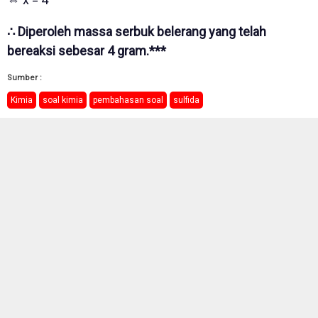
∴ Diperoleh massa serbuk belerang yang telah
bereaksi sebesar 4 gram.***
Sumber :
Kimia
soal kimia
pembahasan soal
sulfida