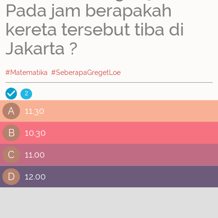
Pada jam berapakah
kereta tersebut tiba di
Jakarta ?
#Matematika
#SeberapaGregetLoe
2
A
11.30
B
10.30
C
11.00
D
12.00