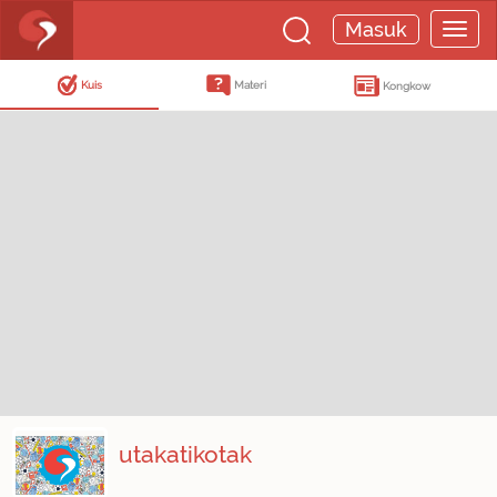
Masuk
Kuis
Materi
Kongkow
utakatikotak