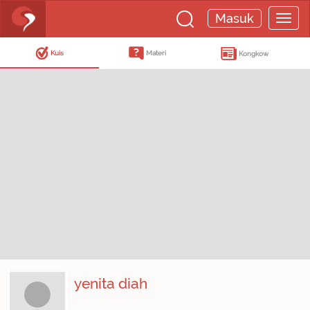
Masuk
Kuis
Materi
Kongkow
yenita diah