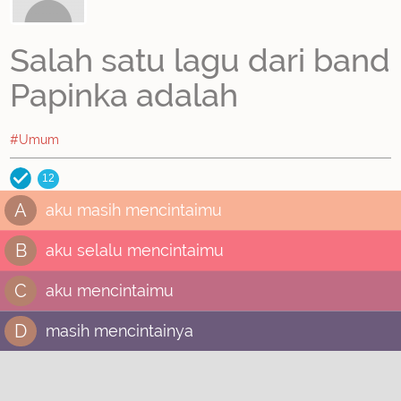
Salah satu lagu dari band
Papinka adalah
#Umum
12
A
aku masih mencintaimu
B
aku selalu mencintaimu
C
aku mencintaimu
D
masih mencintainya